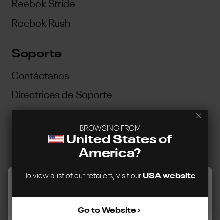
Reebok Stride
Reebok Rush
Soporte
Contáctanos
Directrices de Soporte
Garantía Limitada
BROWSING FROM
Nuestro programa de reparabilidad y
United States of
reemplazo
America?
Availability Guarantee
To view a list of our retailers, visit our
USA website
Este sitio web utiliza cookies para garantizar la mejor
experiencia posible.
Más información...
Acerca de nosotros
Go to Website
Sobre nosotros
Configurar
Rechazar