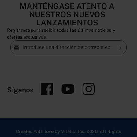
MANTÉNGASE ATENTO A
NUESTROS NUEVOS
LANZAMIENTOS
Regístrese para recibir todas las últimas noticias y
ofertas exclusivas.
Dirección de correo electrónico*
Política de privacidad
Al seleccionar continuar, confirmas que has leído
nuestra
información de protección de datos
y que
has aceptado nuestros
Síganos
términos y condiciones generales
.
Created with love by Vitalist Inc. 2026. All Rights