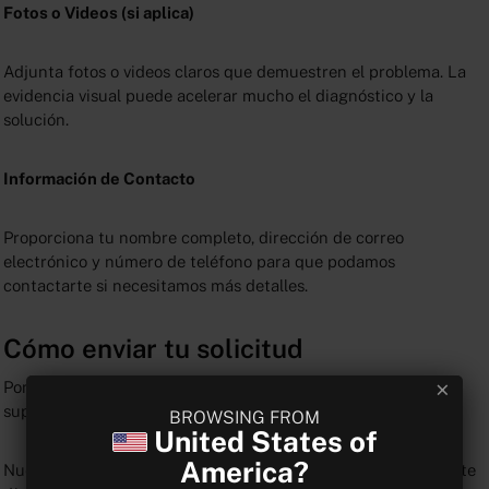
Fotos o Videos (si aplica)
Adjunta fotos o videos claros que demuestren el problema. La
evidencia visual puede acelerar mucho el diagnóstico y la
solución.
Información de Contacto
Proporciona tu nombre completo, dirección de correo
electrónico y número de teléfono para que podamos
contactarte si necesitamos más detalles.
Cómo enviar tu solicitud
Por favor, envía todas las solicitudes de soporte a:
support.reebok@vitalist.ca
BROWSING FROM
United States of
America?
Nuestro objetivo es responder en un plazo de 24 horas durante