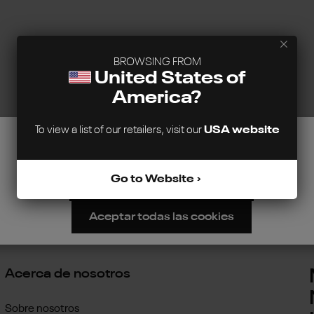
BROWSING FROM
United States of
America?
To view a list of our retailers, visit our
USA website
Este sitio web utiliza cookies para garantizar la mejor experiencia
posible.
Más información...
Go to Website
Configurar
Rechazar
Aceptar todas las cookies
Acerca de nosotros
Sobre nosotros