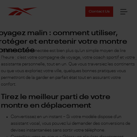
Contact Us
oyagez malin : comment utiliser,
rotéger et entretenir votre montre
onnectée
Votre montre connectée est bien plus qu’un simple moyen de lire
l’heure : c’est votre compagne de voyage, votre coach sportif et votre
assistante personnelle, tout en un. Que vous traversiez les continents
ou que vous exploriez votre ville, quelques bonnes pratiques vous
permettront de la garder en parfait état tout en assurant votre
confort.
Tirez le meilleur parti de votre
montre en déplacement
Convertissez en un instant – Si votre modèle dispose d’un
assistant vocal, vous pouvez lui demander des conversions de
devises instantanées sans sortir votre téléphone.