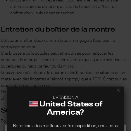
Silicone / TPU – Rincez à l’eau ; pour éliminer les résidus de
crème solaire ou de lotion, utilisez de l’alcool à 70 % sur un
chiffon doux, puis rincez et séchez.
Entretien du boîtier de la montre
Utilisez un chiffon doux et humide ou un rinçage à l’eau pour le
nettoyage courant.
Une brosse à poils souples peut être utilisée pour nettoyer les
contacts de charge — mais n’insérez jamais quoi que ce soit dans les
ouvertures du haut-parleur ou du micro.
Vous pouvez désinfecter le cadran et les bracelets en silicone ou en
métal avec des lingettes à l’alcool isopropylique à 70 %. Évitez sur les
bracelets en cuir ou en tissu.
Ne jamais utiliser d’eau de Javel, immerger dans des produits
LIVRAISON À
chimiques ou utiliser un nettoyeur à ultrasons.
United States of
Substances à éviter
America?
Pour protéger votre peau et votre montre, limitez l’exposition à :
Bénéficiez des meilleurs tarifs d'expédition, chez nous
Crème solaire, insectifuge, lotions et huiles