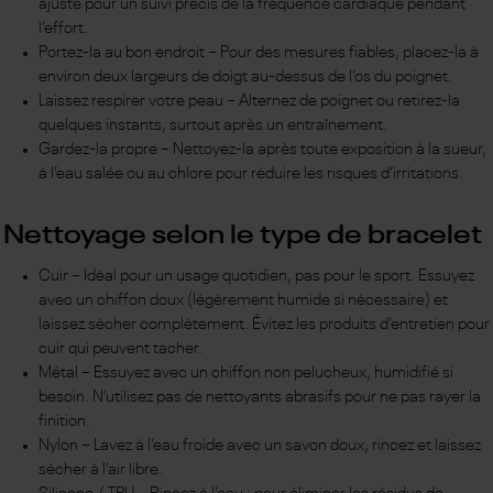
ajusté pour un suivi précis de la fréquence cardiaque pendant
l’effort.
Portez-la au bon endroit – Pour des mesures fiables, placez-la à
environ deux largeurs de doigt au-dessus de l’os du poignet.
Laissez respirer votre peau – Alternez de poignet ou retirez-la
quelques instants, surtout après un entraînement.
Gardez-la propre – Nettoyez-la après toute exposition à la sueur,
à l’eau salée ou au chlore pour réduire les risques d’irritations.
Nettoyage selon le type de bracelet
Cuir – Idéal pour un usage quotidien, pas pour le sport. Essuyez
avec un chiffon doux (légèrement humide si nécessaire) et
laissez sécher complètement. Évitez les produits d’entretien pour
cuir qui peuvent tacher.
Métal – Essuyez avec un chiffon non pelucheux, humidifié si
besoin. N’utilisez pas de nettoyants abrasifs pour ne pas rayer la
finition.
Nylon – Lavez à l’eau froide avec un savon doux, rincez et laissez
sécher à l’air libre.