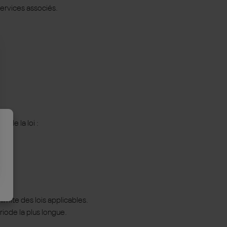
services associés.
e de la loi :
imite des lois applicables.
riode la plus longue.