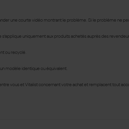
r une courte vidéo montrant le problème. Si le problème ne peut êtr
tie s’applique uniquement aux produits achetés auprès des revendeur
ent ou recyclé.
r un modèle identique ou équivalent.
ntre vous et Vitalist concernant votre achat et remplacent tout acc