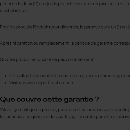
période de deux (2) ans (ou la période minimale requise par la loi) 
d'achat initiale.
Pour les produits Reebok reconditionnés, la garantie est d’un (1) an
Après réparation ou remplacement, la période de garantie correspond 
Si votre produit ne fonctionne pas correctement :
Consultez le manuel d’utilisation ou le guide de démarrage rapi
Visitez www.support.reebok.com.
Que couvre cette garantie ?
Vitalist garantit que le produit, produit certifié ou accessoire vend
les périodes indiquées ci-dessus. Il s'agit de votre garantie exclusive