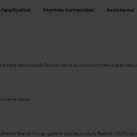
l’application
Montres connectées
Assistance
achète des produits Reebok neufs ou reconditionnés auprès des point
tion/revendeurs.
ar Authentic Brands Group, garantit que les produits Reebok NEUFS s