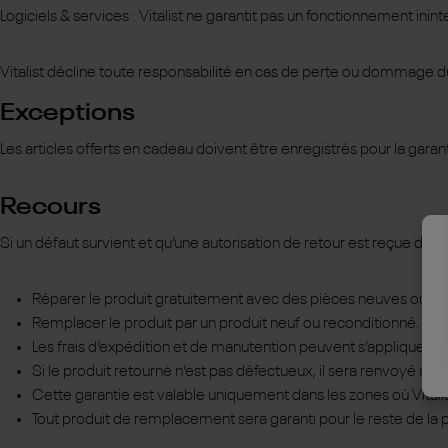
Logiciels & services : Vitalist ne garantit pas un fonctionnement inin
Vitalist décline toute responsabilité en cas de perte ou dommage du
Exceptions
Les articles offerts en cadeau doivent être enregistrés pour la garant
Recours
Si un défaut survient et qu’une autorisation de retour est reçue durant 
Réparer le produit gratuitement avec des pièces neuves ou re
Remplacer le produit par un produit neuf ou reconditionné.
Les frais d’expédition et de manutention peuvent s’appliquer sau
Si le produit retourné n’est pas défectueux, il sera renvoyé aux f
Cette garantie est valable uniquement dans les zones où Vitalis
Tout produit de remplacement sera garanti pour le reste de la pé