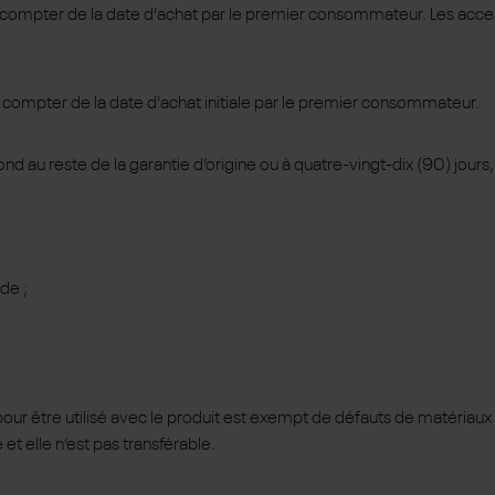
à compter de la date d'achat par le premier consommateur. Les accesso
 à compter de la date d'achat initiale par le premier consommateur.
au reste de la garantie d’origine ou à quatre-vingt-dix (90) jours, 
de ;
u pour être utilisé avec le produit est exempt de défauts de matériau
 et elle n’est pas transférable.