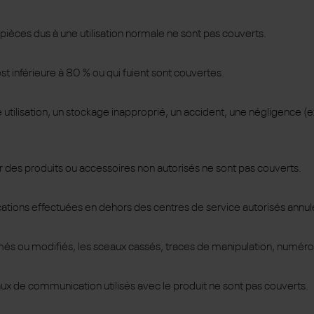
pièces dus à une utilisation normale ne sont pas couverts.
st inférieure à 80 % ou qui fuient sont couvertes.
ilisation, un stockage inapproprié, un accident, une négligence (ex. 
 des produits ou accessoires non autorisés ne sont pas couverts.
cations effectuées en dehors des centres de service autorisés annule
imés ou modifiés, les sceaux cassés, traces de manipulation, numéro
ux de communication utilisés avec le produit ne sont pas couverts.