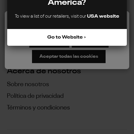
America?
Directrices de Soporte
To view a list of our retailers, visit our
USA website
Este sitio web utiliza cookies para garantizar la mejor
Garantía Limitada
experiencia posible.
Más información...
Nuestro programa de reparabilidad y
Go to Website
reemplazo
Configurar
Rechazar
Availability Guarantee
Aceptar todas las cookies
Acerca de nosotros
Sobre nosotros
Política de privacidad
Términos y condiciones