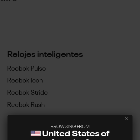
Relojes inteligentes
Reebok Pulse
Reebok Icon
Reebok Stride
Reebok Rush
Soporte
BROWSING FROM
United States of
Contáctanos