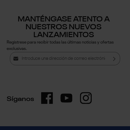
MANTÉNGASE ATENTO A
NUESTROS NUEVOS
LANZAMIENTOS
Regístrese para recibir todas las últimas noticias y ofertas
exclusivas.
Dirección de correo electrónico*
Política de privacidad
Al seleccionar continuar, confirmas que has leído
nuestra
información de protección de datos
y que has
aceptado nuestros
términos y condiciones generales
.
Síganos