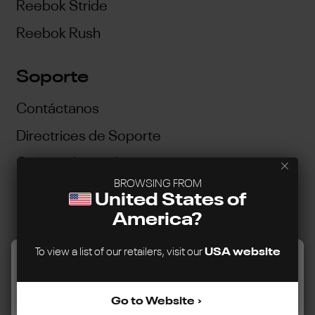
Reebok Stride
Reebok Rush
Soporte
Contáctanos
Directrices de Soporte
Garantía Limitada
BROWSING FROM
Nuestro programa de reparabilidad y
United States of
reemplazo
America?
Availability Guarantee
To view a list of our retailers, visit our
USA website
Este sitio web utiliza cookies para garantizar la mejor
experiencia posible.
Más información...
Acerca de nosotros
Go to Website
Sobre nosotros
Configurar
Rechazar