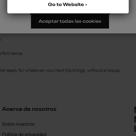
Go to Website
Configurar
Rechazar
sh of your watch over time.
Aceptar todas las cookies
veniences.
y.
performance.
d ready for whatever your next trip brings, without a hiccup.
Acerca de nosotros
Sobre nosotros
Política de privacidad