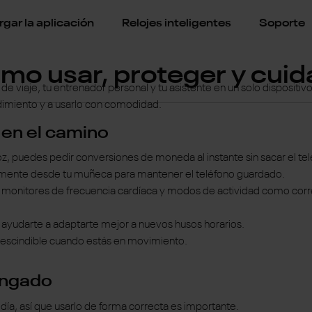
gar la aplicación
Relojes inteligentes
Soporte
cómo usar, proteger y cui
 viaje, tu entrenador personal y tu asistente en un solo dispositiv
dimiento y a usarlo con comodidad.
 en el camino
z, puedes pedir conversiones de moneda al instante sin sacar el tel
tamente desde tu muñeca para mantener el teléfono guardado.
 monitores de frecuencia cardíaca y modos de actividad como correr
ayudarte a adaptarte mejor a nuevos husos horarios.
rescindible cuando estás en movimiento.
ongado
ía, así que usarlo de forma correcta es importante.