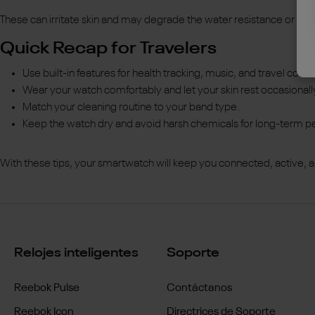
These can irritate skin and may degrade the water resistance or fini
Quick Recap for Travelers
Use built-in features for health tracking, music, and travel con
Wear your watch comfortably and let your skin rest occasionall
Match your cleaning routine to your band type.
Keep the watch dry and avoid harsh chemicals for long-term 
With these tips, your smartwatch will keep you connected, active, an
Relojes inteligentes
Soporte
Reebok Pulse
Contáctanos
Reebok Icon
Directrices de Soporte