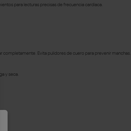
ientos para lecturas precisas de frecuencia cardíaca.
car completamente. Evita pulidores de cuero para prevenir manchas.
ga y seca.