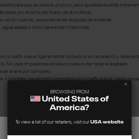
e suelta para que se deslice un poco, pero ajustada durante entrenam
s de dedo por encima del hueso de la muñeca.
j de vez en cuando, especialmente después de entrenar.
 agua salada o cloro para evitar irritaciones.
a con un paño suave (ligeramente húmedo si es necesario) y deja se
o. No uses limpiadores abrasivos para evitar rayar el acabado.
ecar al aire por completo.
ar o lociones, usa alcohol isopropílico en un paño suave, luego enjua
BROWSING FROM
United States of
America?
To view a list of our retailers, visit our
USA website
Este sitio web utiliza cookies para garantizar la mejor experiencia
posible.
Más información...