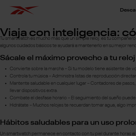
Descar
Viaja con inteligencia: 
Tu smartwatch es mucho más que un simple reloj: es tu compañero de
algunos cuidados básicos te ayudará a mantenerlo en su mejor ren
Sácale el máximo provecho a tu reloj
Convierte sobre la marcha – Si tu modelo tiene asistente de vo
Controla tu música – Administra listas de reproducción direc
Mantente saludable en cualquier lugar – Contadores de pasos,
llevar dispositivos extra.
Combate el desfase horario – El seguimiento del sueño puede 
Hidrátate – Muchos relojes te recuerdan tomar agua, algo imp
Hábitos saludables para un uso prol
Un smartwatch permanece en contacto con tu piel durante horas al d