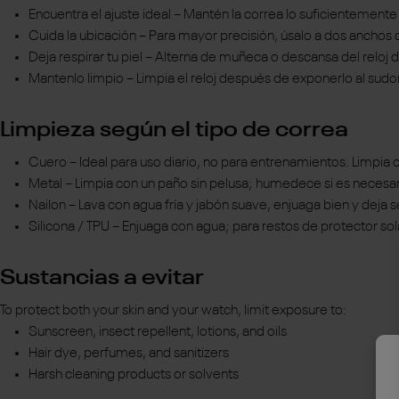
Encuentra el ajuste ideal – Mantén la correa lo suficientement
Cuida la ubicación – Para mayor precisión, úsalo a dos ancho
Deja respirar tu piel – Alterna de muñeca o descansa del relo
Mantenlo limpio – Limpia el reloj después de exponerlo al sudor,
Limpieza según el tipo de correa
Cuero – Ideal para uso diario, no para entrenamientos. Limpi
Metal – Limpia con un paño sin pelusa; humedece si es necesari
Nailon – Lava con agua fría y jabón suave, enjuaga bien y deja s
Silicona / TPU – Enjuaga con agua; para restos de protector sol
Sustancias a evitar
To protect both your skin and your watch, limit exposure to:
Sunscreen, insect repellent, lotions, and oils
Hair dye, perfumes, and sanitizers
Harsh cleaning products or solvents