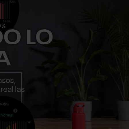
O LO
A
asos,
real las