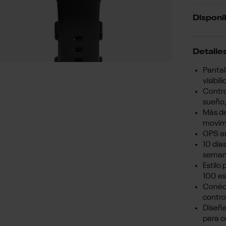
Disponi
Detalles
Pantal
visibi
Contro
sueño,
Más de
movimi
GPS as
10 día
semana
Estilo
100 es
Conéct
contro
Diseña
para c