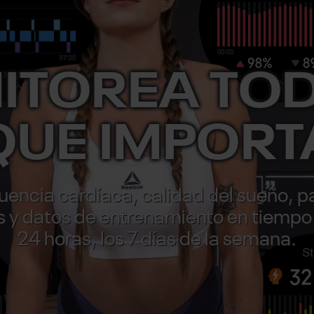
ITOREA TOD
QUE IMPORT
uencia cardíaca, calidad del sueño, p
s y datos de entrenamiento en tiempo 
24 horas, los 7 días de la semana.