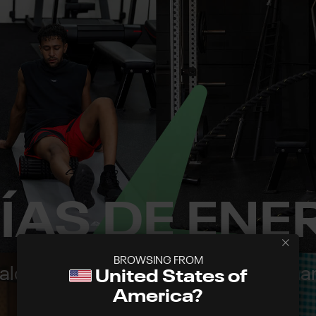
DÍAS DE ENE
BROWSING FROM
alo una vez y monitorea toda tu seman
United States of
interrupciones.
America?