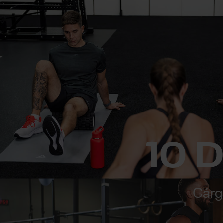
10 
Cárg