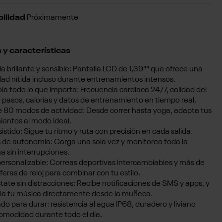
bilidad
Próximamente
 y características
la brillante y sensible: Pantalla LCD de 1,39"" que ofrece una
lidad nítida incluso durante entrenamientos intensos.
la todo lo que importa: Frecuencia cardíaca 24/7, calidad del
 pasos, calorías y datos de entrenamiento en tiempo real.
 80 modos de actividad: Desde correr hasta yoga, adapta tus
entos al modo ideal.
istido: Sigue tu ritmo y ruta con precisión en cada salida.
s de autonomía: Carga una sola vez y monitorea toda la
 sin interrupciones.
 personalizable: Correas deportivas intercambiables y más de
feras de reloj para combinar con tu estilo.
ate sin distracciones: Recibe notificaciones de SMS y apps, y
la tu música directamente desde la muñeca.
do para durar: resistencia al agua IP68, duradero y liviano
omodidad durante todo el día.