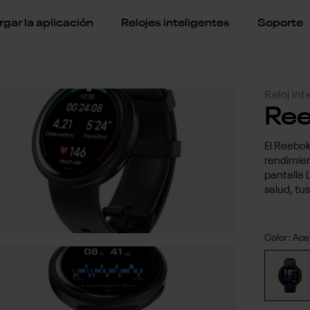
gar la aplicación
Relojes inteligentes
Soporte
Reloj int
Ree
El Reebok
rendimien
pantalla 
salud, tu
Color:
Ace
Ace