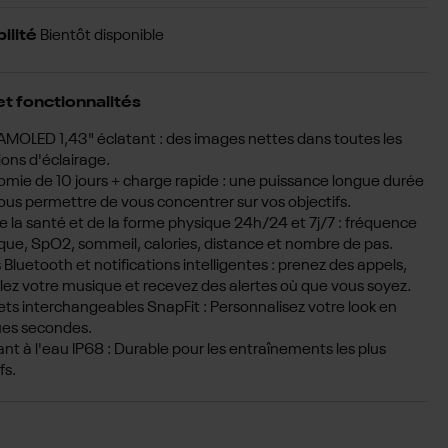
ilité
Bientôt disponible
et fonctionnalités
AMOLED 1,43" éclatant : des images nettes dans toutes les
ions d'éclairage.
mie de 10 jours + charge rapide : une puissance longue durée
ous permettre de vous concentrer sur vos objectifs.
de la santé et de la forme physique 24h/24 et 7j/7 : fréquence
que, SpO2, sommeil, calories, distance et nombre de pas.
 Bluetooth et notifications intelligentes : prenez des appels,
lez votre musique et recevez des alertes où que vous soyez.
ets interchangeables SnapFit : Personnalisez votre look en
ues secondes.
ant à l'eau IP68 : Durable pour les entraînements les plus
fs.