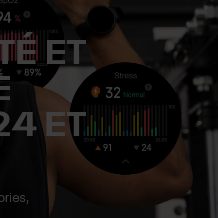
TÉ ET
E
4 ET
ries,