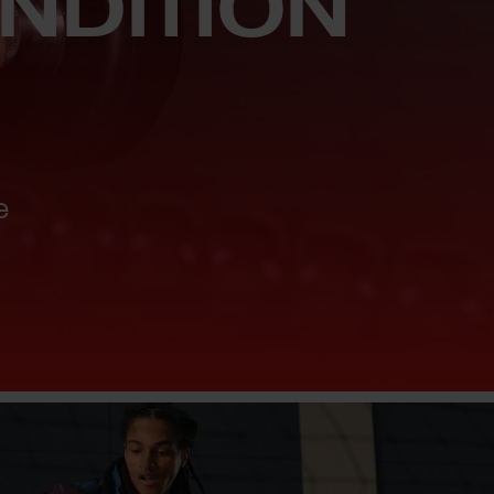
NDITION
e