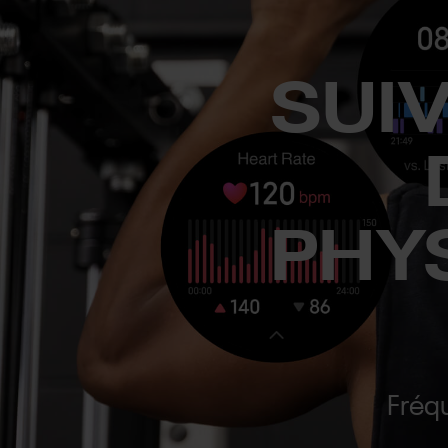
SUIV
PHY
Fréq