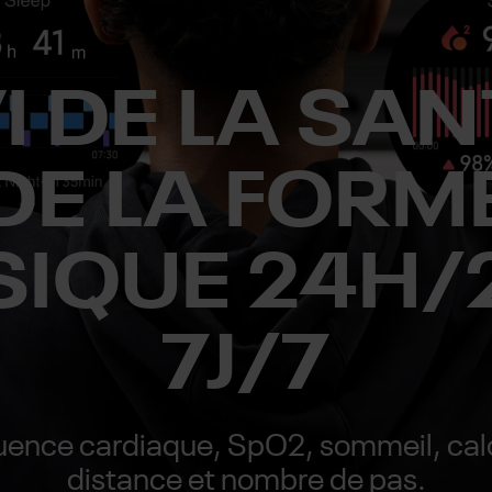
I DE LA SAN
DE LA FORM
SIQUE 24H/2
7J/7
uence cardiaque, SpO2, sommeil, calo
distance et nombre de pas.