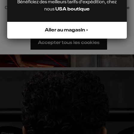
Bénéficiez des meilleurs tarifs d'expédition, chez
Ce site Web utilise des cookies pour garantir la meilleure expérience
nous
USA boutique
possible.
Plus d'informations...
Configurer
Refuser
Aller au magasin
Accepter tous les cookies