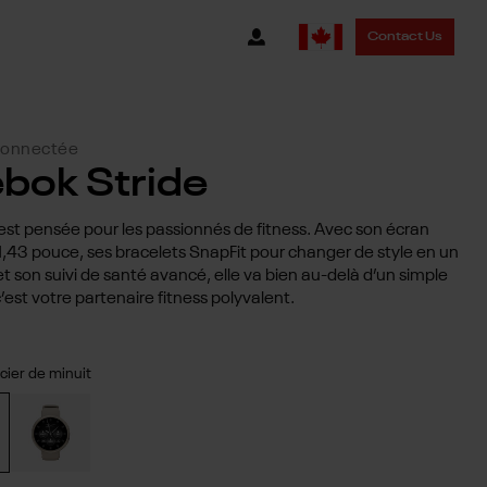
Contact Us
connectée
bok Stride
 est pensée pour les passionnés de fitness. Avec son écran
43 pouce, ses bracelets SnapFit pour changer de style en un
 et son suivi de santé avancé, elle va bien au-delà d’un simple
c’est votre partenaire fitness polyvalent.
cier de minuit
r de minuit
Or Victoire