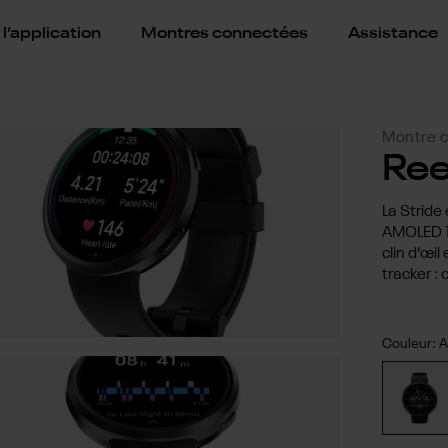
l’application
Montres connectées
Assistance
Montre 
Ree
La Stride
AMOLED 1,
clin d’œil
tracker : 
Couleur:
A
Acie