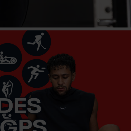
ODES
 GPS