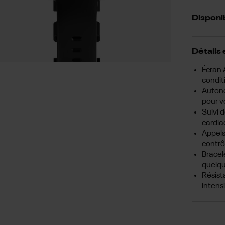
Disponib
Détails 
Écran 
condit
Autono
pour v
Suivi 
cardia
Appels
contrô
Bracel
quelq
Résist
intensi