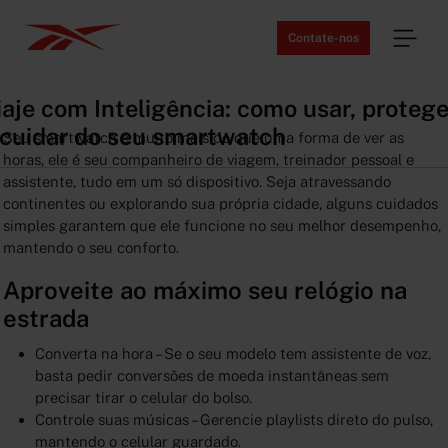
Contate-nos
iaje com Inteligência: como usar, protege
 cuidar do seu smartwatch
Seu smartwatch é muito mais do que uma forma de ver as
horas, ele é seu companheiro de viagem, treinador pessoal e
assistente, tudo em um só dispositivo. Seja atravessando
continentes ou explorando sua própria cidade, alguns cuidados
simples garantem que ele funcione no seu melhor desempenho,
mantendo o seu conforto.
Aproveite ao máximo seu relógio na
estrada
Converta na hora – Se o seu modelo tem assistente de voz,
basta pedir conversões de moeda instantâneas sem
precisar tirar o celular do bolso.
Controle suas músicas – Gerencie playlists direto do pulso,
mantendo o celular guardado.